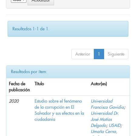
Resultados 1-1 de 1.
Anterior
1
Siguiente
Resultados por ítem:
Fecha de
Título
Autor(es)
publicación
2020
Estudio sobre el fenómeno
Universidad
de la corrupción en El
Francisco Gavidia
;
Salvador y sus efectos en la
Universidad Dr.
ciudadanía
José Matías
Delgado
;
USAID
;
Umaña Cerna,