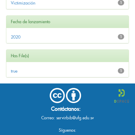
Victimización
1
Fecha de lanzamiento
2020
1
Has File(s)
true
1
Contáctanos:
Correo:
servirbib@ufg.edu.sv
Síguenos: