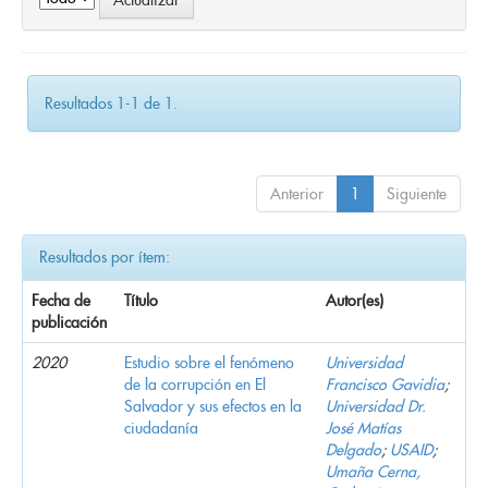
Resultados 1-1 de 1.
Anterior
1
Siguiente
Resultados por ítem:
Fecha de
Título
Autor(es)
publicación
2020
Estudio sobre el fenómeno
Universidad
de la corrupción en El
Francisco Gavidia
;
Salvador y sus efectos en la
Universidad Dr.
ciudadanía
José Matías
Delgado
;
USAID
;
Umaña Cerna,