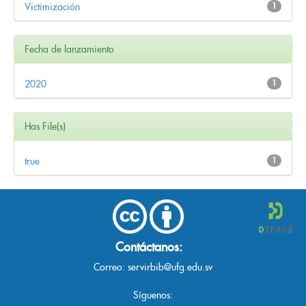
Victimización
1
Fecha de lanzamiento
2020
1
Has File(s)
true
1
Contáctanos:
Correo:
servirbib@ufg.edu.sv
Síguenos: