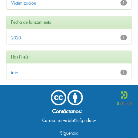
Victimización
1
Fecha de lanzamiento
2020
1
Has File(s)
true
1
Contáctanos:
Correo:
servirbib@ufg.edu.sv
Síguenos: