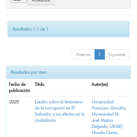
Resultados 1-1 de 1.
Anterior
1
Siguiente
Resultados por ítem:
Fecha de
Título
Autor(es)
publicación
2020
Estudio sobre el fenómeno
Universidad
de la corrupción en El
Francisco Gavidia
;
Salvador y sus efectos en la
Universidad Dr.
ciudadanía
José Matías
Delgado
;
USAID
;
Umaña Cerna,