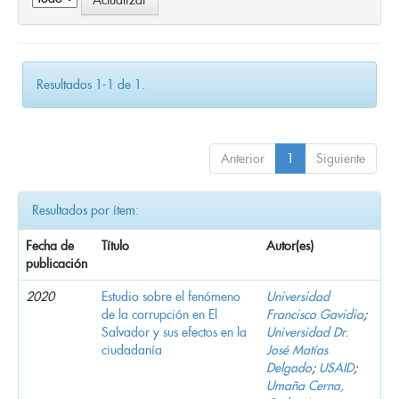
Resultados 1-1 de 1.
Anterior
1
Siguiente
Resultados por ítem:
Fecha de
Título
Autor(es)
publicación
2020
Estudio sobre el fenómeno
Universidad
de la corrupción en El
Francisco Gavidia
;
Salvador y sus efectos en la
Universidad Dr.
ciudadanía
José Matías
Delgado
;
USAID
;
Umaña Cerna,