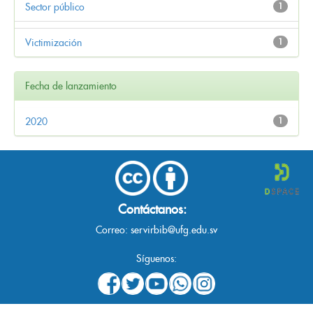
Sector público
1
Victimización
1
Fecha de lanzamiento
2020
1
Contáctanos:
Correo:
servirbib@ufg.edu.sv
Síguenos: