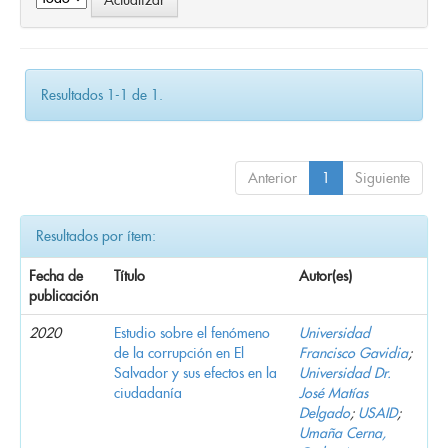
Resultados 1-1 de 1.
Anterior
1
Siguiente
Resultados por ítem:
Fecha de
Título
Autor(es)
publicación
2020
Estudio sobre el fenómeno
Universidad
de la corrupción en El
Francisco Gavidia
;
Salvador y sus efectos en la
Universidad Dr.
ciudadanía
José Matías
Delgado
;
USAID
;
Umaña Cerna,