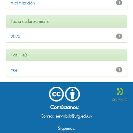
Victimización
1
Fecha de lanzamiento
2020
1
Has File(s)
true
1
Contáctanos:
Correo:
servirbib@ufg.edu.sv
Síguenos: