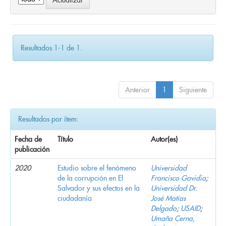
Resultados 1-1 de 1.
Anterior
1
Siguiente
Resultados por ítem:
Fecha de
Título
Autor(es)
publicación
2020
Estudio sobre el fenómeno
Universidad
de la corrupción en El
Francisco Gavidia
;
Salvador y sus efectos en la
Universidad Dr.
ciudadanía
José Matías
Delgado
;
USAID
;
Umaña Cerna,