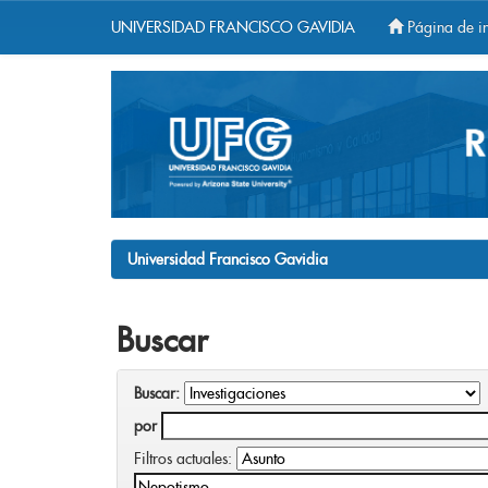
UNIVERSIDAD FRANCISCO GAVIDIA
Página de in
Skip
navigation
Universidad Francisco Gavidia
Buscar
Buscar:
por
Filtros actuales: