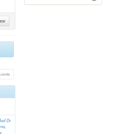
uiente
dad Dr.
na,
y