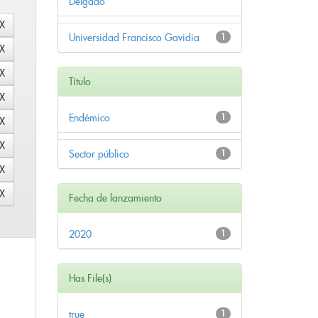
Delgado
Universidad Francisco Gavidia
1
Título
Endémico
1
Sector público
1
Fecha de lanzamiento
2020
1
Has File(s)
true
1