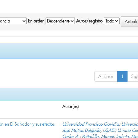
En orden
Autor/registro
Anterior
1
Sig
Autor(es)
n en El Salvador y sus efectos
Universidad Francisco Gavidia
;
Universi
José Matías Delgado
;
USAID
;
Umaña Cer
Carlos A.
;
Peñailillo, Miguel
;
Iraheta, Ma