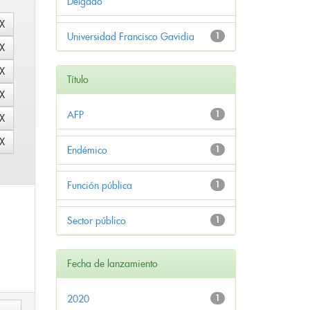
Delgado
Universidad Francisco Gavidia
1
Título
AFP
1
Endémico
1
Función pública
1
Sector público
1
Fecha de lanzamiento
2020
1