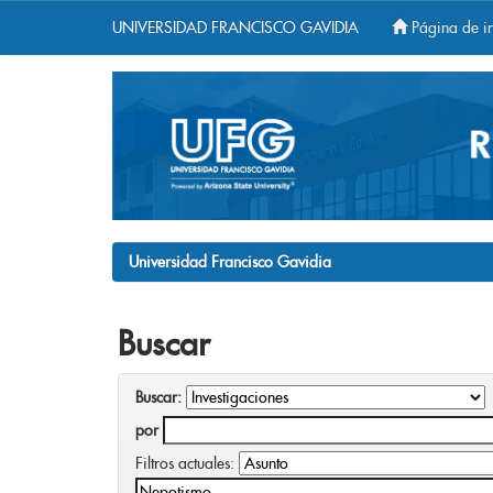
UNIVERSIDAD FRANCISCO GAVIDIA
Página de in
Skip
navigation
Universidad Francisco Gavidia
Buscar
Buscar:
por
Filtros actuales: