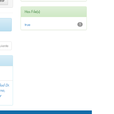
Has File(s)
true
1
uiente
dad Dr.
na,
y