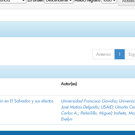
En orden
Autor/registro
Anterior
1
Sig
Autor(es)
n en El Salvador y sus efectos
Universidad Francisco Gavidia
;
Universi
José Matías Delgado
;
USAID
;
Umaña Cer
Carlos A.
;
Peñailillo, Miguel
;
Iraheta, Ma
Evelyn