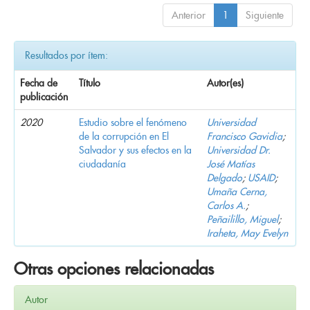
Anterior
1
Siguiente
Resultados por ítem:
Fecha de
Título
Autor(es)
publicación
2020
Estudio sobre el fenómeno
Universidad
de la corrupción en El
Francisco Gavidia
;
Salvador y sus efectos en la
Universidad Dr.
ciudadanía
José Matías
Delgado
;
USAID
;
Umaña Cerna,
Carlos A.
;
Peñailillo, Miguel
;
Iraheta, May Evelyn
Otras opciones relacionadas
Autor