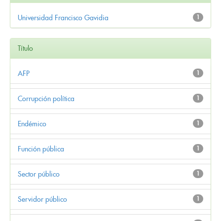
Universidad Francisco Gavidia
1
Título
AFP
1
Corrupción política
1
Endémico
1
Función pública
1
Sector público
1
Servidor público
1