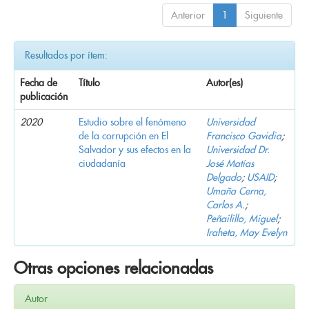
Anterior
1
Siguiente
Resultados por ítem:
Fecha de
Título
Autor(es)
publicación
2020
Estudio sobre el fenómeno
Universidad
de la corrupción en El
Francisco Gavidia
;
Salvador y sus efectos en la
Universidad Dr.
ciudadanía
José Matías
Delgado
;
USAID
;
Umaña Cerna,
Carlos A.
;
Peñailillo, Miguel
;
Iraheta, May Evelyn
Otras opciones relacionadas
Autor