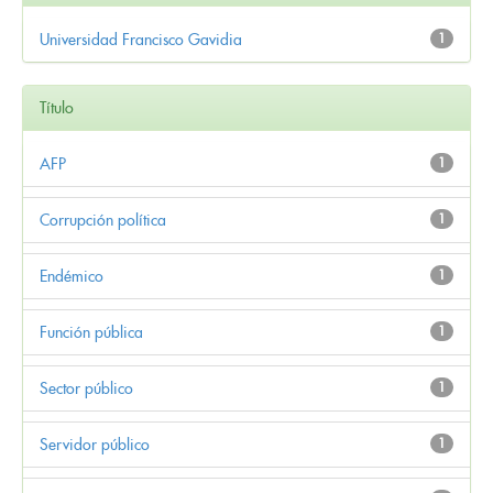
Universidad Francisco Gavidia
1
Título
AFP
1
Corrupción política
1
Endémico
1
Función pública
1
Sector público
1
Servidor público
1