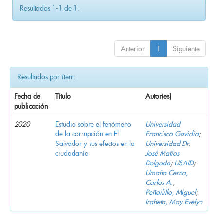
Resultados 1-1 de 1.
Anterior
1
Siguiente
Resultados por ítem:
Fecha de
Título
Autor(es)
publicación
2020
Estudio sobre el fenómeno
Universidad
de la corrupción en El
Francisco Gavidia
;
Salvador y sus efectos en la
Universidad Dr.
ciudadanía
José Matías
Delgado
;
USAID
;
Umaña Cerna,
Carlos A.
;
Peñailillo, Miguel
;
Iraheta, May Evelyn