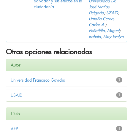
Salvador y sus efectos en la
Universidad Dr.
ciudadanía
José Matías
Delgado
;
USAID
;
Umaña Cerna,
Carlos A.
;
Peñailillo, Miguel
;
Iraheta, May Evelyn
Otras opciones relacionadas
Autor
Universidad Francisco Gavidia
1
USAID
1
Título
AFP
1