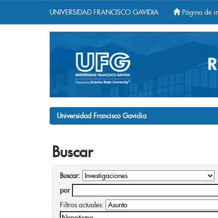
UNIVERSIDAD FRANCISCO GAVIDIA
Página de in
Skip
navigation
Universidad Francisco Gavidia
Buscar
Buscar:
por
Filtros actuales: