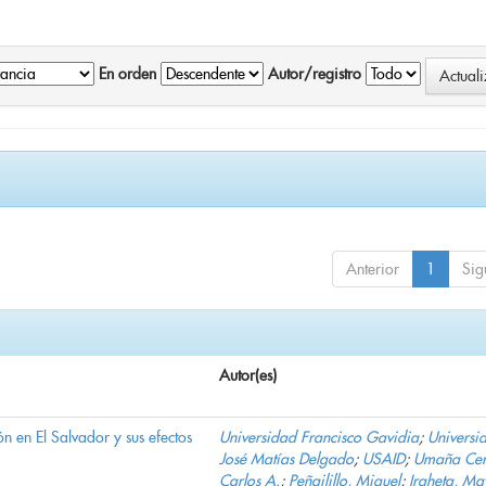
En orden
Autor/registro
Anterior
1
Sig
Autor(es)
n en El Salvador y sus efectos
Universidad Francisco Gavidia
;
Universi
José Matías Delgado
;
USAID
;
Umaña Cer
Carlos A.
;
Peñailillo, Miguel
;
Iraheta, Ma