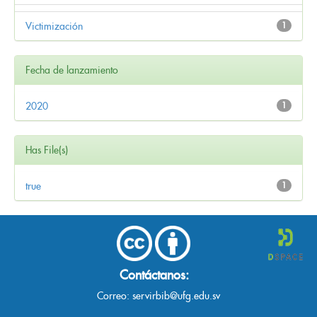
Victimización
1
Fecha de lanzamiento
2020
1
Has File(s)
true
1
Contáctanos:
Correo:
servirbib@ufg.edu.sv