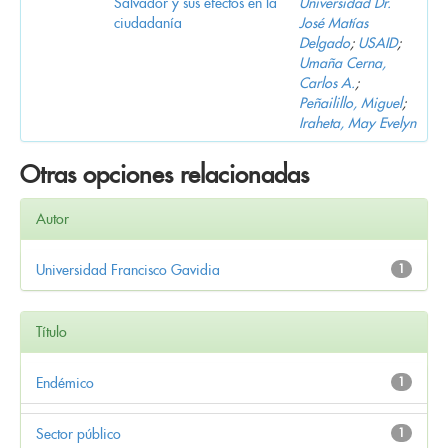
Salvador y sus efectos en la
Universidad Dr.
ciudadanía
José Matías
Delgado
;
USAID
;
Umaña Cerna,
Carlos A.
;
Peñailillo, Miguel
;
Iraheta, May Evelyn
Otras opciones relacionadas
Autor
Universidad Francisco Gavidia
1
Título
Endémico
1
Sector público
1