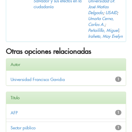
Salvador y sus efectos en la
Universidad Dr.
ciudadanía
José Matías
Delgado
;
USAID
;
Umaña Cerna,
Carlos A.
;
Peñailillo, Miguel
;
Iraheta, May Evelyn
Otras opciones relacionadas
Autor
Universidad Francisco Gavidia
1
Título
AFP
1
Sector público
1