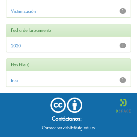
Victimización
1
Fecha de lanzamiento
2020
1
Has File(s)
true
1
Contáctanos:
Correo:
servirbib@ufg.edu.sv