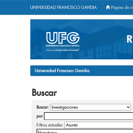
UNIVERSIDAD FRANCISCO GAVIDIA
Página de in
Skip
navigation
Universidad Francisco Gavidia
Buscar
Buscar:
por
Filtros actuales: