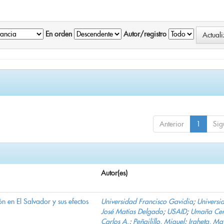
En orden
Autor/registro
Anterior
1
Sig
Autor(es)
n en El Salvador y sus efectos
Universidad Francisco Gavidia
;
Universi
José Matías Delgado
;
USAID
;
Umaña Cer
Carlos A.
;
Peñailillo, Miguel
;
Iraheta, Ma