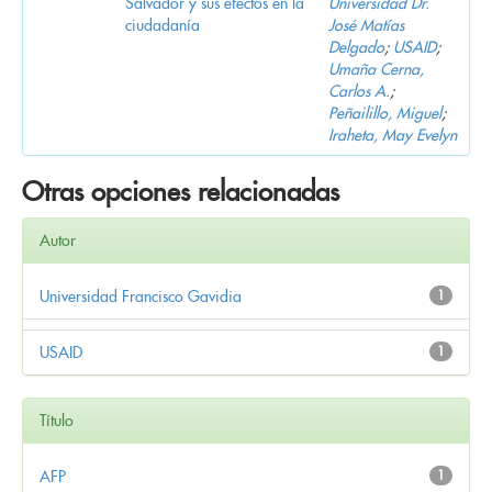
Salvador y sus efectos en la
Universidad Dr.
ciudadanía
José Matías
Delgado
;
USAID
;
Umaña Cerna,
Carlos A.
;
Peñailillo, Miguel
;
Iraheta, May Evelyn
Otras opciones relacionadas
Autor
Universidad Francisco Gavidia
1
USAID
1
Título
AFP
1