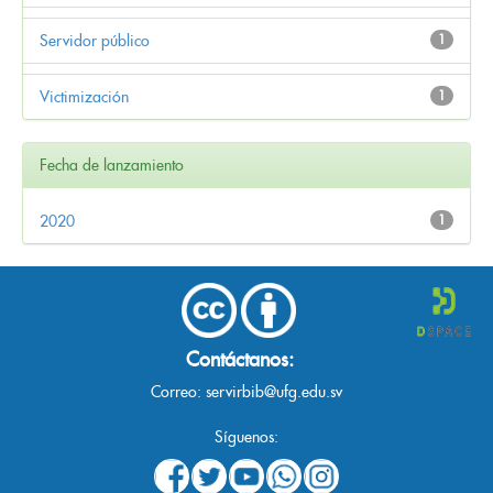
Servidor público
1
Victimización
1
Fecha de lanzamiento
2020
1
Contáctanos:
Correo:
servirbib@ufg.edu.sv
Síguenos: