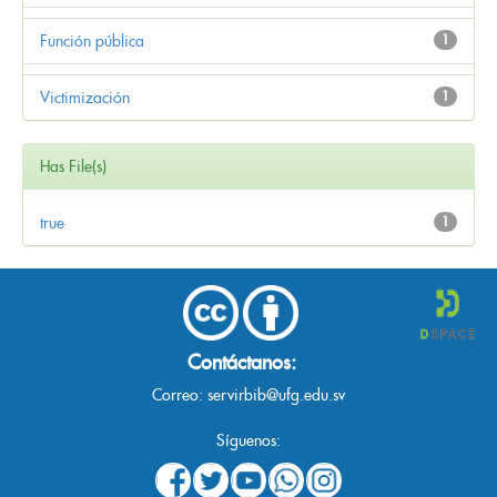
Función pública
1
Victimización
1
Has File(s)
true
1
Contáctanos:
Correo:
servirbib@ufg.edu.sv
Síguenos: