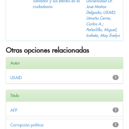
Salvador y sus efectos en la
Universidad Dr.
ciudadanía
José Matías
Delgado
;
USAID
;
Umaña Cerna,
Carlos A.
;
Peñailillo, Miguel
;
Iraheta, May Evelyn
Otras opciones relacionadas
Autor
USAID
1
Título
AFP
1
Corrupción política
1