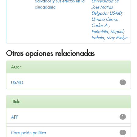
Salvador y sus efectos en la
Universidad Dr.
ciudadanía
José Matías
Delgado
;
USAID
;
Umaña Cerna,
Carlos A.
;
Peñailillo, Miguel
;
Iraheta, May Evelyn
Otras opciones relacionadas
Autor
USAID
1
Título
AFP
1
Corrupción política
1