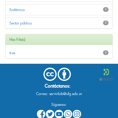
Endémico
1
Sector público
1
Has File(s)
true
1
Contáctanos:
Correo:
servirbib@ufg.edu.sv
Síguenos: