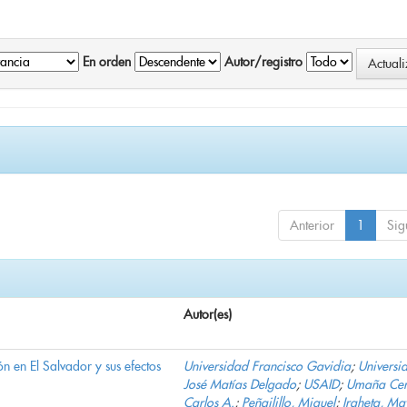
En orden
Autor/registro
Anterior
1
Sig
Autor(es)
n en El Salvador y sus efectos
Universidad Francisco Gavidia
;
Universi
José Matías Delgado
;
USAID
;
Umaña Cer
Carlos A.
;
Peñailillo, Miguel
;
Iraheta, Ma