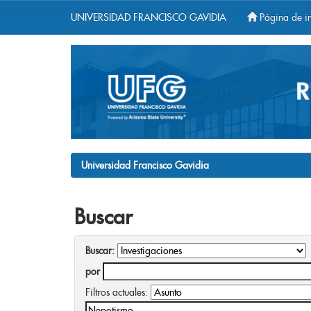
UNIVERSIDAD FRANCISCO GAVIDIA
Página de in
Skip
navigation
Universidad Francisco Gavidia
Buscar
Buscar:
por
Filtros actuales: