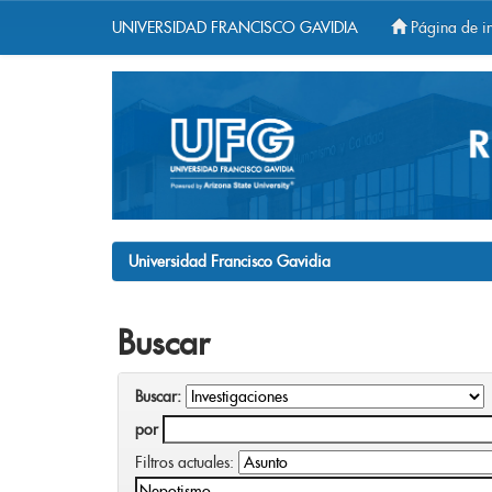
UNIVERSIDAD FRANCISCO GAVIDIA
Página de in
Skip
navigation
Universidad Francisco Gavidia
Buscar
Buscar:
por
Filtros actuales: