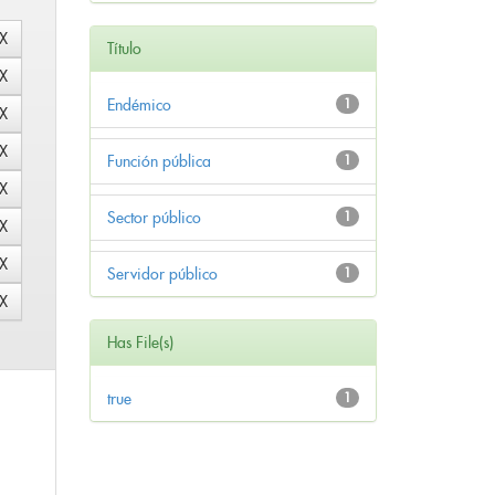
Título
Endémico
1
Función pública
1
Sector público
1
Servidor público
1
Has File(s)
true
1