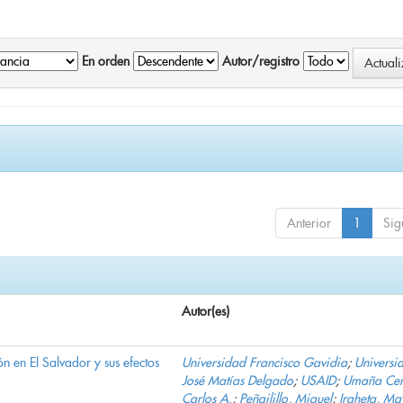
En orden
Autor/registro
Anterior
1
Sig
Autor(es)
n en El Salvador y sus efectos
Universidad Francisco Gavidia
;
Universi
José Matías Delgado
;
USAID
;
Umaña Cer
Carlos A.
;
Peñailillo, Miguel
;
Iraheta, Ma