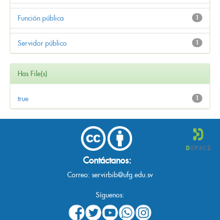
Función pública
1
Servidor público
1
Has File(s)
true
1
Contáctanos:
Correo:
servirbib@ufg.edu.sv
Síguenos: