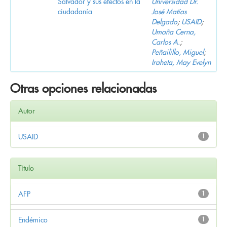
Salvador y sus efectos en la
Universidad Dr.
ciudadanía
José Matías
Delgado
;
USAID
;
Umaña Cerna,
Carlos A.
;
Peñailillo, Miguel
;
Iraheta, May Evelyn
Otras opciones relacionadas
Autor
USAID
1
Título
AFP
1
Endémico
1