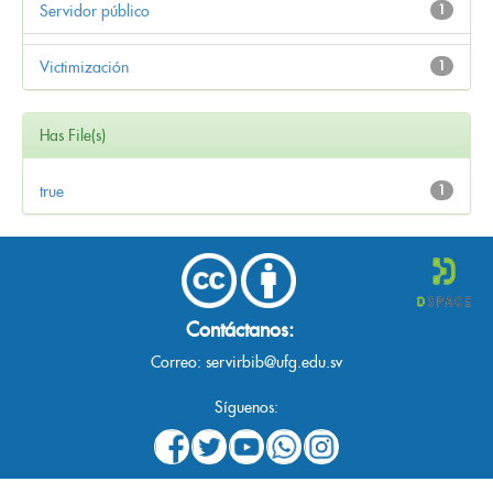
Servidor público
1
Victimización
1
Has File(s)
true
1
Contáctanos:
Correo:
servirbib@ufg.edu.sv
Síguenos: