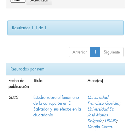
Resultados 1-1 de 1.
Anterior
1
Siguiente
Resultados por ítem:
Fecha de
Título
Autor(es)
publicación
2020
Estudio sobre el fenómeno
Universidad
de la corrupción en El
Francisco Gavidia
;
Salvador y sus efectos en la
Universidad Dr.
ciudadanía
José Matías
Delgado
;
USAID
;
Umaña Cerna,