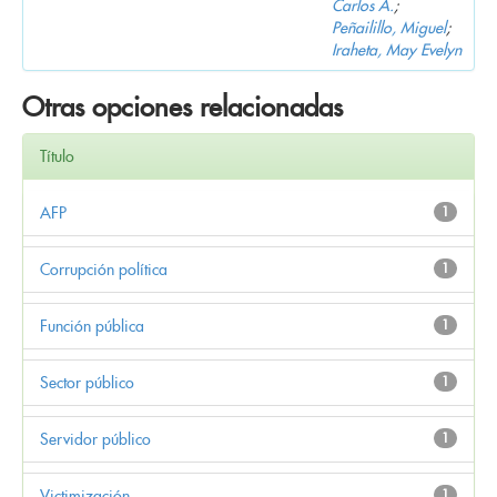
Carlos A.
;
Peñailillo, Miguel
;
Iraheta, May Evelyn
Otras opciones relacionadas
Título
AFP
1
Corrupción política
1
Función pública
1
Sector público
1
Servidor público
1
Victimización
1