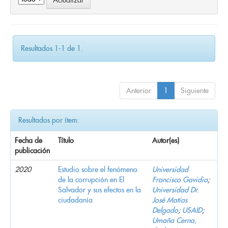
Resultados 1-1 de 1.
Anterior
1
Siguiente
Resultados por ítem:
Fecha de
Título
Autor(es)
publicación
2020
Estudio sobre el fenómeno
Universidad
de la corrupción en El
Francisco Gavidia
;
Salvador y sus efectos en la
Universidad Dr.
ciudadanía
José Matías
Delgado
;
USAID
;
Umaña Cerna,