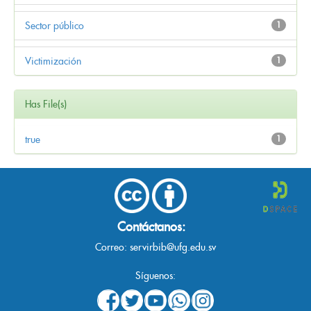
Sector público
1
Victimización
1
Has File(s)
true
1
Contáctanos:
Correo:
servirbib@ufg.edu.sv
Síguenos: