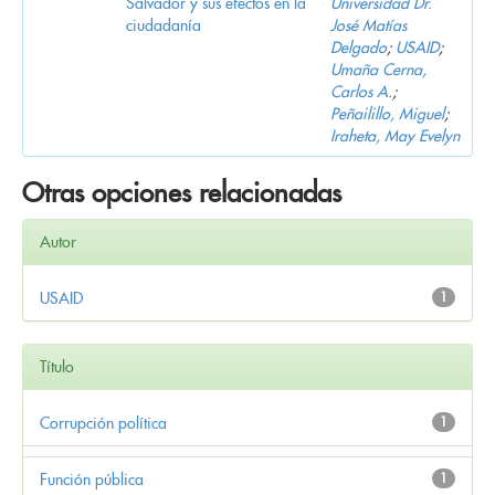
Salvador y sus efectos en la
Universidad Dr.
ciudadanía
José Matías
Delgado
;
USAID
;
Umaña Cerna,
Carlos A.
;
Peñailillo, Miguel
;
Iraheta, May Evelyn
Otras opciones relacionadas
Autor
USAID
1
Título
Corrupción política
1
Función pública
1