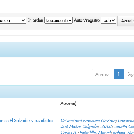
En orden
Autor/registro
Anterior
1
Sig
Autor(es)
n en El Salvador y sus efectos
Universidad Francisco Gavidia
;
Universi
José Matías Delgado
;
USAID
;
Umaña Cer
Carlos A.
;
Peñailillo, Miguel
;
Iraheta, Ma