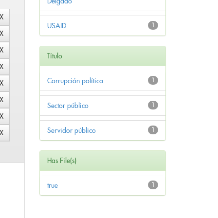
Delgado
USAID
1
Título
Corrupción política
1
Sector público
1
Servidor público
1
Has File(s)
true
1