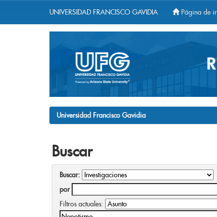
UNIVERSIDAD FRANCISCO GAVIDIA
Página de in
Skip
navigation
Universidad Francisco Gavidia
Buscar
Buscar:
por
Filtros actuales: