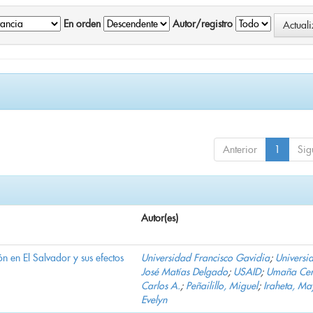
En orden
Autor/registro
Anterior
1
Sig
Autor(es)
n en El Salvador y sus efectos
Universidad Francisco Gavidia
;
Universi
José Matías Delgado
;
USAID
;
Umaña Cer
Carlos A.
;
Peñailillo, Miguel
;
Iraheta, Ma
Evelyn