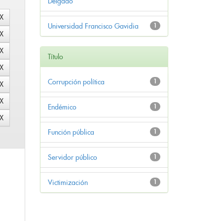
Delgado
Universidad Francisco Gavidia
1
Título
Corrupción política
1
Endémico
1
Función pública
1
Servidor público
1
Victimización
1