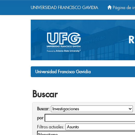
UNIVERSIDAD FRANCISCO GAVIDIA
Página de in
Skip
navigation
Universidad Francisco Gavidia
Buscar
Buscar:
por
Filtros actuales: