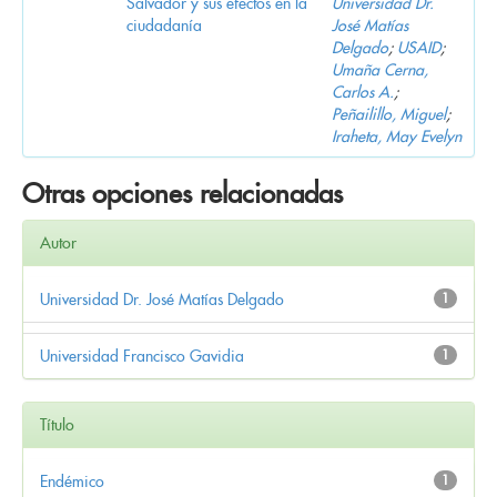
Salvador y sus efectos en la
Universidad Dr.
ciudadanía
José Matías
Delgado
;
USAID
;
Umaña Cerna,
Carlos A.
;
Peñailillo, Miguel
;
Iraheta, May Evelyn
Otras opciones relacionadas
Autor
Universidad Dr. José Matías Delgado
1
Universidad Francisco Gavidia
1
Título
Endémico
1