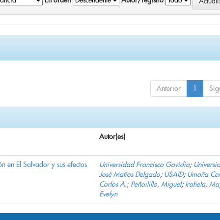
En orden
Autor/registro
Anterior
1
Sig
Autor(es)
n en El Salvador y sus efectos
Universidad Francisco Gavidia
;
Universi
José Matías Delgado
;
USAID
;
Umaña Cer
Carlos A.
;
Peñailillo, Miguel
;
Iraheta, Ma
Evelyn