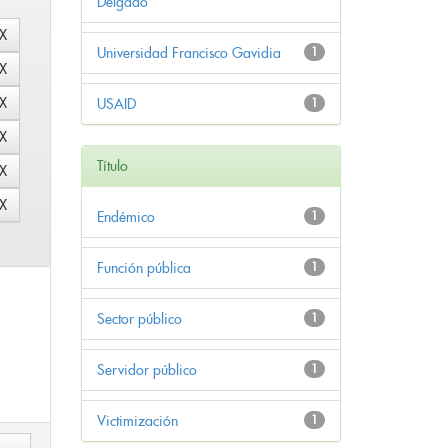
Delgado
Universidad Francisco Gavidia
1
USAID
1
Título
Endémico
1
Función pública
1
Sector público
1
Servidor público
1
Victimización
1