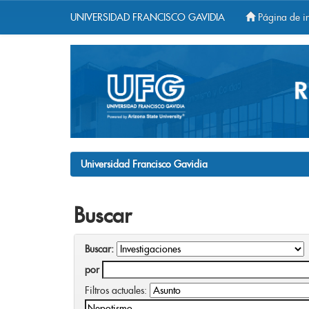
UNIVERSIDAD FRANCISCO GAVIDIA
Página de in
Skip
navigation
Universidad Francisco Gavidia
Buscar
Buscar:
por
Filtros actuales: