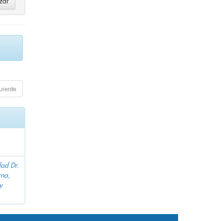
uiente
dad Dr.
na,
y