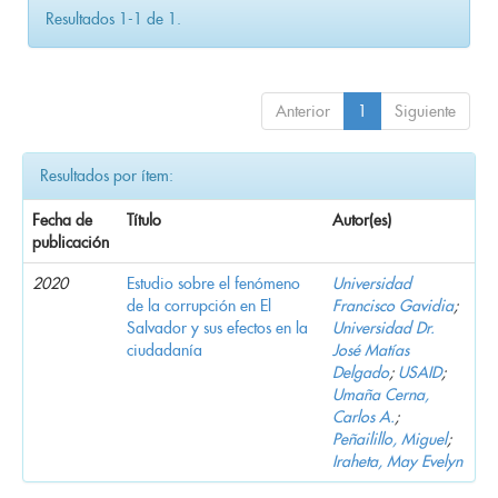
Resultados 1-1 de 1.
Anterior
1
Siguiente
Resultados por ítem:
Fecha de
Título
Autor(es)
publicación
2020
Estudio sobre el fenómeno
Universidad
de la corrupción en El
Francisco Gavidia
;
Salvador y sus efectos en la
Universidad Dr.
ciudadanía
José Matías
Delgado
;
USAID
;
Umaña Cerna,
Carlos A.
;
Peñailillo, Miguel
;
Iraheta, May Evelyn