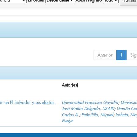
En orden
Autor/registro
Anterior
1
Sig
Autor(es)
n en El Salvador y sus efectos
Universidad Francisco Gavidia
;
Universi
José Matías Delgado
;
USAID
;
Umaña Cer
Carlos A.
;
Peñailillo, Miguel
;
Iraheta, Ma
Evelyn