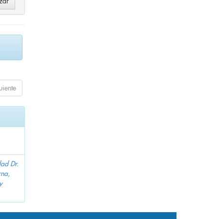
uiente
dad Dr.
na,
y