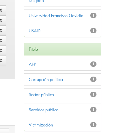
Delgado
Universidad Francisco Gavidia
1
USAID
1
Título
AFP
1
Corrupción política
1
Sector público
1
Servidor público
1
Victimización
1