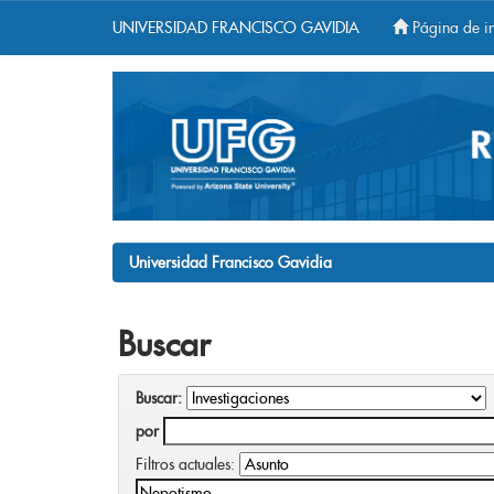
UNIVERSIDAD FRANCISCO GAVIDIA
Página de in
Skip
navigation
Universidad Francisco Gavidia
Buscar
Buscar:
por
Filtros actuales: