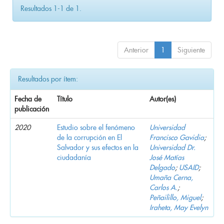
Resultados 1-1 de 1.
Anterior
1
Siguiente
Resultados por ítem:
Fecha de
Título
Autor(es)
publicación
2020
Estudio sobre el fenómeno
Universidad
de la corrupción en El
Francisco Gavidia
;
Salvador y sus efectos en la
Universidad Dr.
ciudadanía
José Matías
Delgado
;
USAID
;
Umaña Cerna,
Carlos A.
;
Peñailillo, Miguel
;
Iraheta, May Evelyn