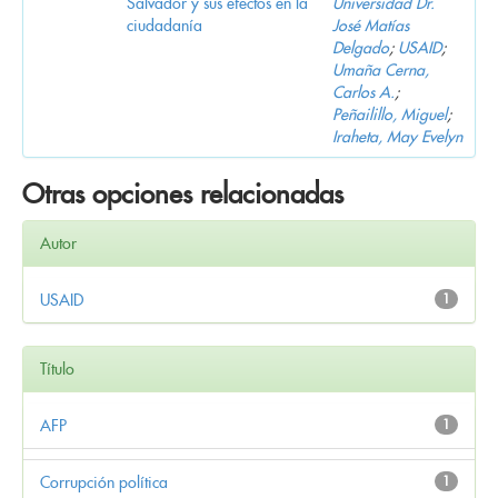
Salvador y sus efectos en la
Universidad Dr.
ciudadanía
José Matías
Delgado
;
USAID
;
Umaña Cerna,
Carlos A.
;
Peñailillo, Miguel
;
Iraheta, May Evelyn
Otras opciones relacionadas
Autor
USAID
1
Título
AFP
1
Corrupción política
1