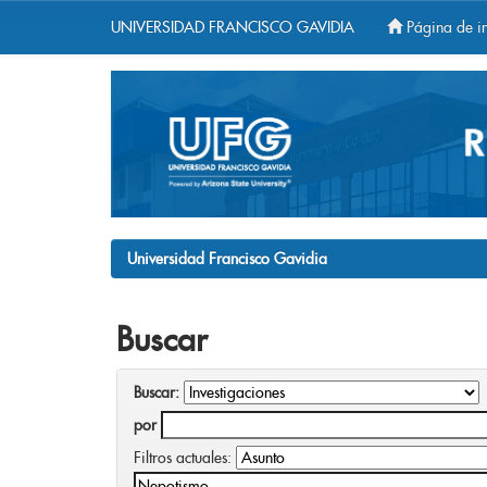
UNIVERSIDAD FRANCISCO GAVIDIA
Página de in
Skip
navigation
Universidad Francisco Gavidia
Buscar
Buscar:
por
Filtros actuales: