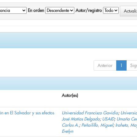
En orden
Autor/registro
Anterior
1
Sig
Autor(es)
n en El Salvador y sus efectos
Universidad Francisco Gavidia
;
Universi
José Matías Delgado
;
USAID
;
Umaña Cer
Carlos A.
;
Peñailillo, Miguel
;
Iraheta, Ma
Evelyn