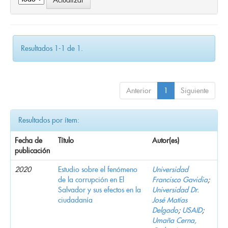
Resultados 1-1 de 1.
Anterior
1
Siguiente
Resultados por ítem:
Fecha de
Título
Autor(es)
publicación
2020
Estudio sobre el fenómeno
Universidad
de la corrupción en El
Francisco Gavidia
;
Salvador y sus efectos en la
Universidad Dr.
ciudadanía
José Matías
Delgado
;
USAID
;
Umaña Cerna,