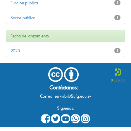
Función pública
1
Sector público
1
Fecha de lanzamiento
2020
1
Contáctanos:
Correo:
servirbib@ufg.edu.sv
Síguenos: