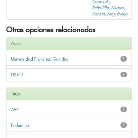
Carlos A.
;
Peñailillo, Miguel
;
Iraheta, May Evelyn
Otras opciones relacionadas
Autor
Universidad Francisco Gavidia
1
USAID
1
Título
AFP
1
Endémico
1