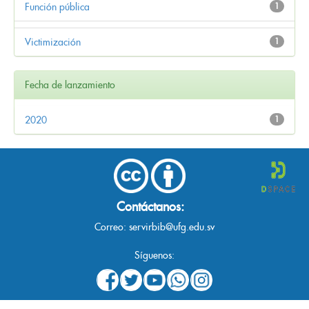
Función pública
1
Victimización
1
Fecha de lanzamiento
2020
1
Contáctanos:
Correo:
servirbib@ufg.edu.sv
Síguenos: