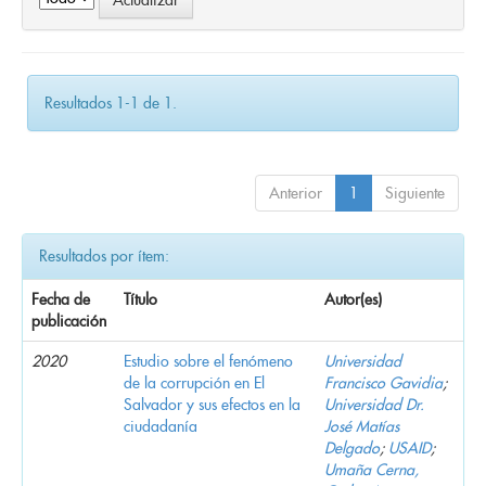
Resultados 1-1 de 1.
Anterior
1
Siguiente
Resultados por ítem:
Fecha de
Título
Autor(es)
publicación
2020
Estudio sobre el fenómeno
Universidad
de la corrupción en El
Francisco Gavidia
;
Salvador y sus efectos en la
Universidad Dr.
ciudadanía
José Matías
Delgado
;
USAID
;
Umaña Cerna,