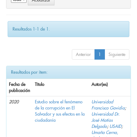
Resultados 1-1 de 1.
Anterior
1
Siguiente
Resultados por ítem:
Fecha de
Título
Autor(es)
publicación
2020
Estudio sobre el fenómeno
Universidad
de la corrupción en El
Francisco Gavidia
;
Salvador y sus efectos en la
Universidad Dr.
ciudadanía
José Matías
Delgado
;
USAID
;
Umaña Cerna,