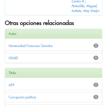
Carlos A.
;
Peñailillo, Miguel
;
Iraheta, May Evelyn
Otras opciones relacionadas
Autor
Universidad Francisco Gavidia
1
USAID
1
Título
AFP
1
Corrupción política
1