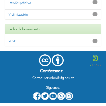
Función pública
1
Victimización
1
Fecha de lanzamiento
2020
1
Contáctanos:
Correo:
servirbib@ufg.edu.sv
Síguenos: