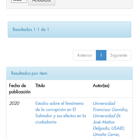
Resultados 1-1 de 1.
Anterior
1
Siguiente
Resultados por ítem:
Fecha de
Título
Autor(es)
publicación
2020
Estudio sobre el fenómeno
Universidad
de la corrupción en El
Francisco Gavidia
;
Salvador y sus efectos en la
Universidad Dr.
ciudadanía
José Matías
Delgado
;
USAID
;
Umaña Cerna,