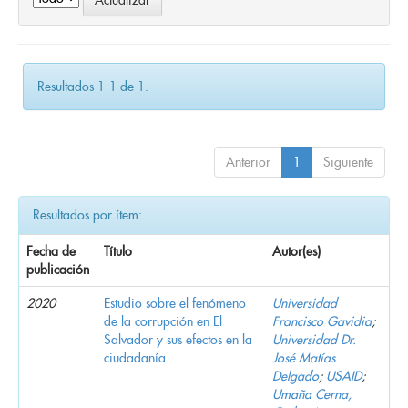
Resultados 1-1 de 1.
Anterior
1
Siguiente
Resultados por ítem:
Fecha de
Título
Autor(es)
publicación
2020
Estudio sobre el fenómeno
Universidad
de la corrupción en El
Francisco Gavidia
;
Salvador y sus efectos en la
Universidad Dr.
ciudadanía
José Matías
Delgado
;
USAID
;
Umaña Cerna,