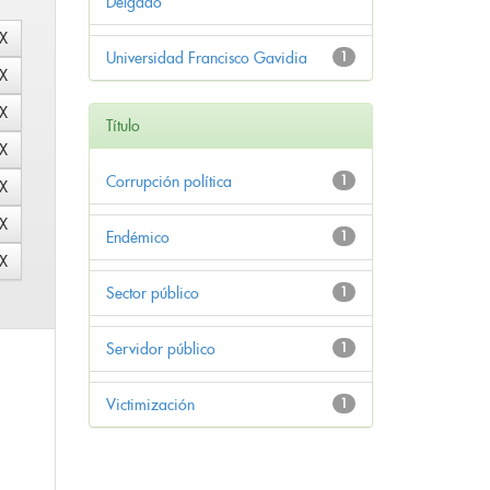
Delgado
Universidad Francisco Gavidia
1
Título
Corrupción política
1
Endémico
1
Sector público
1
Servidor público
1
Victimización
1