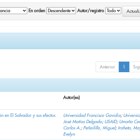
En orden
Autor/registro
Anterior
1
Sig
Autor(es)
n en El Salvador y sus efectos
Universidad Francisco Gavidia
;
Universi
José Matías Delgado
;
USAID
;
Umaña Cer
Carlos A.
;
Peñailillo, Miguel
;
Iraheta, Ma
Evelyn