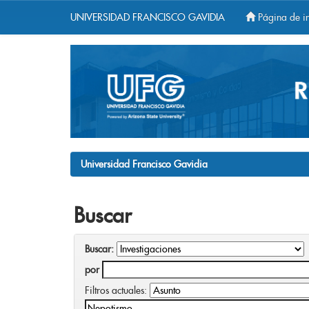
UNIVERSIDAD FRANCISCO GAVIDIA
Página de in
Skip
navigation
Universidad Francisco Gavidia
Buscar
Buscar:
por
Filtros actuales: