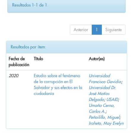
Resultados 1-1 de 1.
Anterior
1
Siguiente
Resultados por ítem:
Fecha de
Título
Autor(es)
publicación
2020
Estudio sobre el fenómeno
Universidad
de la corrupción en El
Francisco Gavidia
;
Salvador y sus efectos en la
Universidad Dr.
ciudadanía
José Matías
Delgado
;
USAID
;
Umaña Cerna,
Carlos A.
;
Peñailillo, Miguel
;
Iraheta, May Evelyn