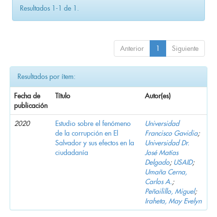
Resultados 1-1 de 1.
Anterior
1
Siguiente
Resultados por ítem:
Fecha de
Título
Autor(es)
publicación
2020
Estudio sobre el fenómeno
Universidad
de la corrupción en El
Francisco Gavidia
;
Salvador y sus efectos en la
Universidad Dr.
ciudadanía
José Matías
Delgado
;
USAID
;
Umaña Cerna,
Carlos A.
;
Peñailillo, Miguel
;
Iraheta, May Evelyn