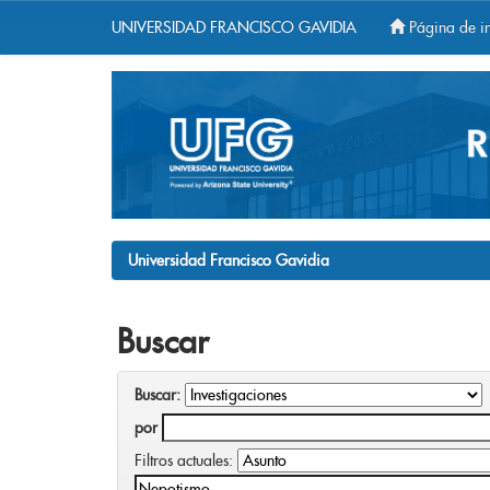
UNIVERSIDAD FRANCISCO GAVIDIA
Página de in
Skip
navigation
Universidad Francisco Gavidia
Buscar
Buscar:
por
Filtros actuales: