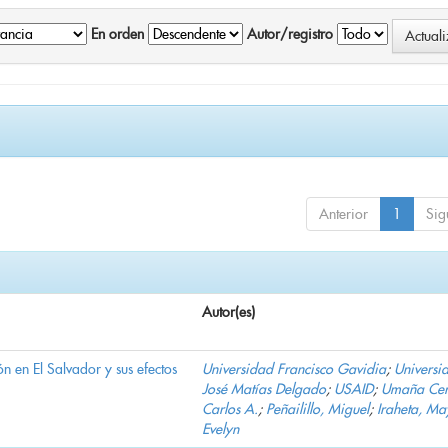
En orden
Autor/registro
Anterior
1
Sig
Autor(es)
n en El Salvador y sus efectos
Universidad Francisco Gavidia
;
Universi
José Matías Delgado
;
USAID
;
Umaña Cer
Carlos A.
;
Peñailillo, Miguel
;
Iraheta, Ma
Evelyn