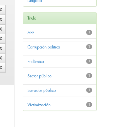
Delgado
Título
AFP
1
Corrupción política
1
Endémico
1
Sector público
1
Servidor público
1
Victimización
1