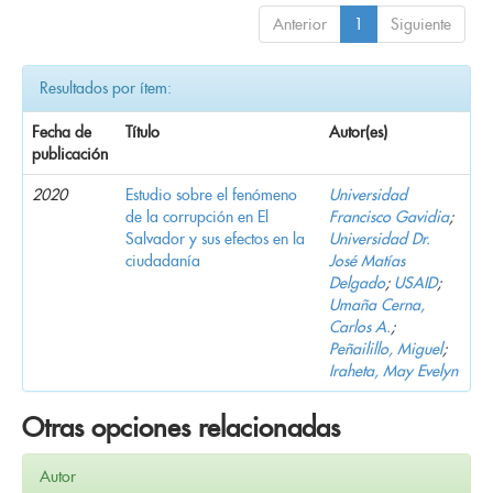
Anterior
1
Siguiente
Resultados por ítem:
Fecha de
Título
Autor(es)
publicación
2020
Estudio sobre el fenómeno
Universidad
de la corrupción en El
Francisco Gavidia
;
Salvador y sus efectos en la
Universidad Dr.
ciudadanía
José Matías
Delgado
;
USAID
;
Umaña Cerna,
Carlos A.
;
Peñailillo, Miguel
;
Iraheta, May Evelyn
Otras opciones relacionadas
Autor