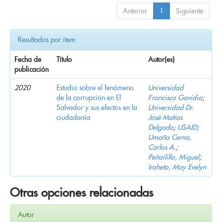
Anterior
1
Siguiente
Resultados por ítem:
Fecha de
Título
Autor(es)
publicación
2020
Estudio sobre el fenómeno
Universidad
de la corrupción en El
Francisco Gavidia
;
Salvador y sus efectos en la
Universidad Dr.
ciudadanía
José Matías
Delgado
;
USAID
;
Umaña Cerna,
Carlos A.
;
Peñailillo, Miguel
;
Iraheta, May Evelyn
Otras opciones relacionadas
Autor