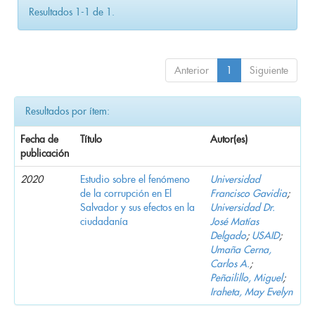
Resultados 1-1 de 1.
Anterior
1
Siguiente
Resultados por ítem:
Fecha de
Título
Autor(es)
publicación
2020
Estudio sobre el fenómeno
Universidad
de la corrupción en El
Francisco Gavidia
;
Salvador y sus efectos en la
Universidad Dr.
ciudadanía
José Matías
Delgado
;
USAID
;
Umaña Cerna,
Carlos A.
;
Peñailillo, Miguel
;
Iraheta, May Evelyn