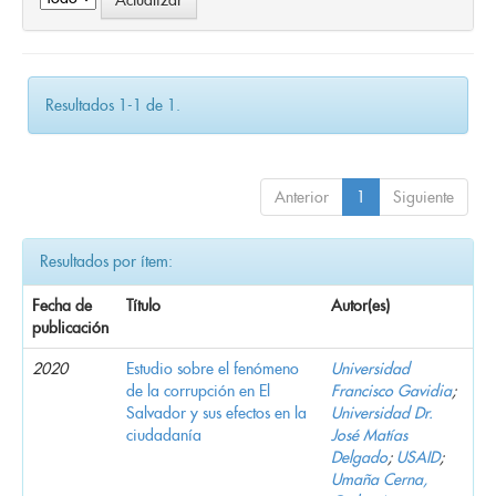
Resultados 1-1 de 1.
Anterior
1
Siguiente
Resultados por ítem:
Fecha de
Título
Autor(es)
publicación
2020
Estudio sobre el fenómeno
Universidad
de la corrupción en El
Francisco Gavidia
;
Salvador y sus efectos en la
Universidad Dr.
ciudadanía
José Matías
Delgado
;
USAID
;
Umaña Cerna,