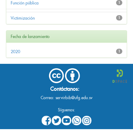
Función pública
1
Victimización
1
Fecha de lanzamiento
2020
1
Contáctanos:
Correo:
servirbib@ufg.edu.sv
Síguenos: