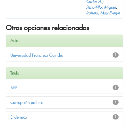
Carlos A.
;
Peñailillo, Miguel
;
Iraheta, May Evelyn
Otras opciones relacionadas
Autor
Universidad Francisco Gavidia
1
Título
AFP
1
Corrupción política
1
Endémico
1