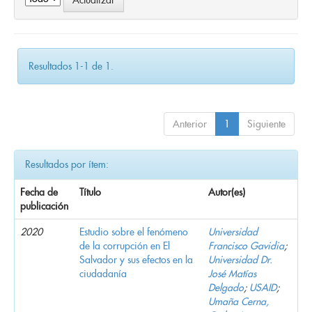
Resultados 1-1 de 1.
Anterior
1
Siguiente
Resultados por ítem:
Fecha de
Título
Autor(es)
publicación
2020
Estudio sobre el fenómeno
Universidad
de la corrupción en El
Francisco Gavidia
;
Salvador y sus efectos en la
Universidad Dr.
ciudadanía
José Matías
Delgado
;
USAID
;
Umaña Cerna,