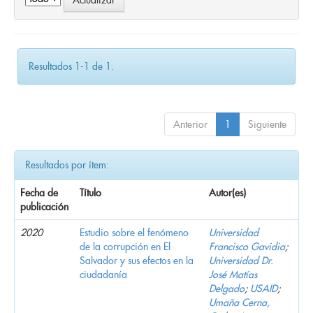
Resultados 1-1 de 1.
Anterior
1
Siguiente
Resultados por ítem:
Fecha de
Título
Autor(es)
publicación
2020
Estudio sobre el fenómeno
Universidad
de la corrupción en El
Francisco Gavidia
;
Salvador y sus efectos en la
Universidad Dr.
ciudadanía
José Matías
Delgado
;
USAID
;
Umaña Cerna,