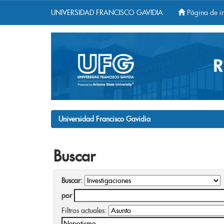
UNIVERSIDAD FRANCISCO GAVIDIA
Página de in
Skip
navigation
Universidad Francisco Gavidia
Buscar
Buscar:
por
Filtros actuales: