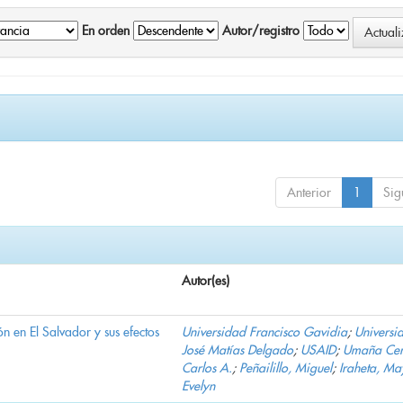
En orden
Autor/registro
Anterior
1
Sig
Autor(es)
n en El Salvador y sus efectos
Universidad Francisco Gavidia
;
Universi
José Matías Delgado
;
USAID
;
Umaña Cer
Carlos A.
;
Peñailillo, Miguel
;
Iraheta, Ma
Evelyn