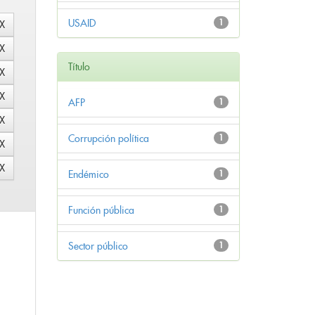
USAID
1
Título
AFP
1
Corrupción política
1
Endémico
1
Función pública
1
Sector público
1